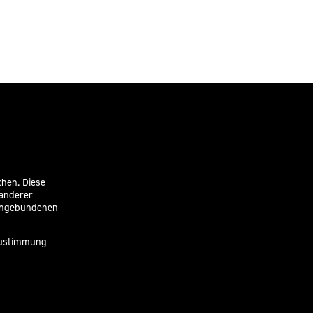
chen. Diese
 anderer
eingebundenen
 Zustimmung