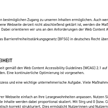
n bestmöglichen Zugang zu unseren Inhalten ermöglichen. Auch we
ene Webseite derzeit nicht abschließend geklärt ist, werden die Ma
. Dabei orientieren wir uns an den Anforderungen der Web Content A
das Barrierefreiheitsstärkungsgesetz (BFSG) in deutsches Recht übe
IHEIT
heit gemäß den Web Content Accessibility Guidelines (WCAG) 2.1 auf
den. Eine kontinuierliche Optimierung ist vorgesehen.
 Prozess und eine wichtige unternehmerische Aufgabe. Viele Maßnahm
rer Webseite einfach an Ihre Lesegewohnheiten anpassen. Nutzen Si
e Inhalte werden dabei proportional skaliert. Mit Strg und 0 (bzw.
tisch korrekt strukturiert. Dies ermöglicht Nutzerinnen und Nutzern