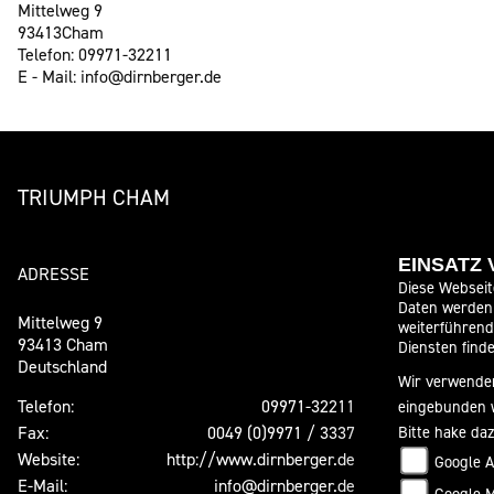
Mittelweg 9
93413Cham
Telefon: 09971-32211
E - Mail: info@dirnberger.de
TRIUMPH CHAM
EINSATZ
ADRESSE
ÖFFNUNGSZE
Diese Webseit
Daten werden 
Mittelweg 9
weiterführen
Montag:
93413 Cham
Diensten finde
Deutschland
Dienstag:
Wir verwenden
Mittwoch:
Telefon:
09971-32211
eingebunden 
Donnerstag:
Fax:
0049 (0)9971 / 3337
Bitte hake da
Freitag:
Website:
http://www.dirnberger.de
Google A
Samstag:
E-Mail:
info@dirnberger.de
Google 