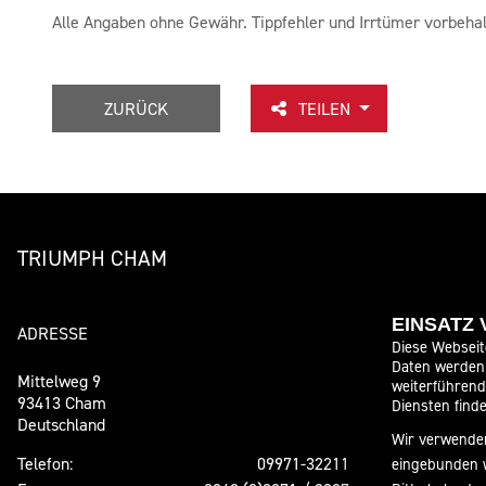
Alle Angaben ohne Gewähr. Tippfehler und Irrtümer vorbehal
ZURÜCK
TEILEN
TRIUMPH CHAM
EINSATZ
ADRESSE
ÖFFNUNGSZE
Diese Webseit
Daten werden 
Mittelweg 9
weiterführen
Montag:
93413 Cham
Diensten finde
Deutschland
Dienstag:
Wir verwenden
Mittwoch:
Telefon:
09971-32211
eingebunden 
Donnerstag: