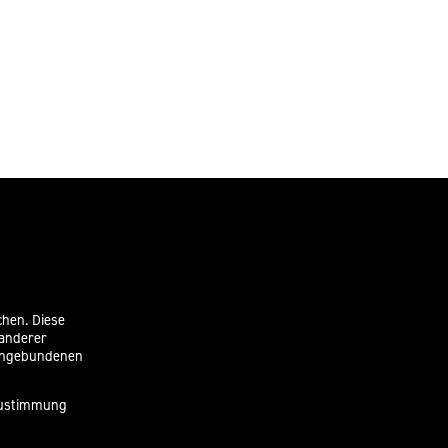
chen. Diese
 anderer
eingebundenen
 Zustimmung